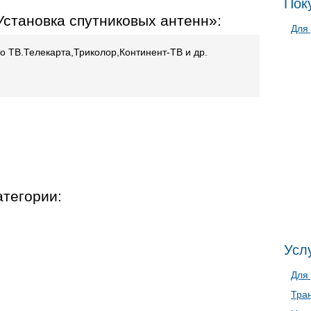
Пок
становка спутниковых антенн»:
Для
го ТВ.Телекарта,Триколор,Континент-ТВ и др.
атегории:
Услу
Для
Тра