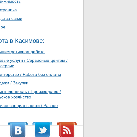
вижимость
ктроника
дства связи
ное
ота в Касимове:
инистративная работа
вые услуги / Сервисные центры /
осервис
нтерство / Работа без оплаты
ажи / Закупки
мышленность / Производство /
ьское хозяйство
очие специальности / Разное