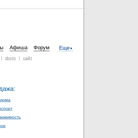
ты
Афиша
Форум
Еще
▼
|
фото
|
сайт
дажа:
 дома
нспорт
вижимость
ное