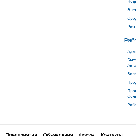
Нед
Эле
Сре
Раз
Раб
Адм
Быто
Авт
Воло
Прод
Про
Сел
Раб
Предприятия
Объявления
Форум
Контакты