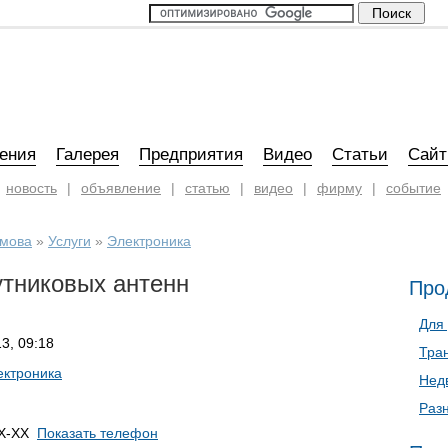
ения
Галерея
Предприятия
Видео
Статьи
Сай
новость
|
объявление
|
статью
|
видео
|
фирму
|
событие
имова
»
Услуги
»
Электроника
утниковых антенн
Про
Для
3, 09:18
Тра
ектроника
Нед
Раз
X-XX
Показать телефон