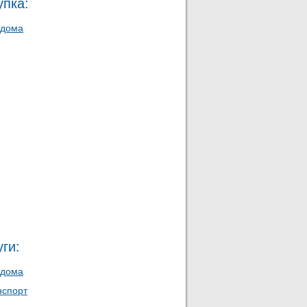
упка:
 дома
ги:
 дома
нспорт