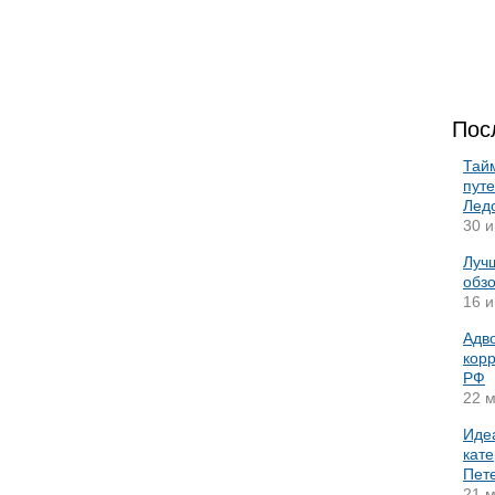
Пос
Тай
пут
Лед
30 и
Лучш
обз
16 и
Адво
корр
РФ
22 м
Иде
кате
Пет
21 м