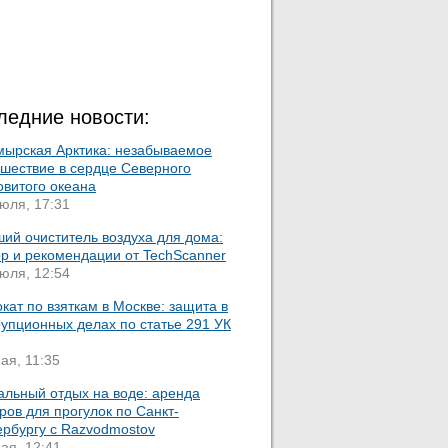
ледние новости:
мырская Арктика: незабываемое
ешествие в сердце Северного
овитого океана
юля, 17:31
ий очиститель воздуха для дома:
ор и рекомендации от TechScanner
юля, 12:54
кат по взяткам в Москве: защита в
упционных делах по статье 291 УК
ая, 11:35
альный отдых на воде: аренда
ров для прогулок по Санкт-
ербургу с Razvodmostov
ая, 12:41