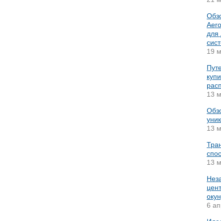
Обз
Aer
для
сис
19 м
Путе
купи
рас
13 м
Обз
уник
13 м
Тра
спос
13 м
Нез
цент
окун
6 ап