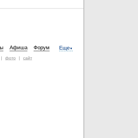
ты
Афиша
Форум
Еще
▼
|
фото
|
сайт