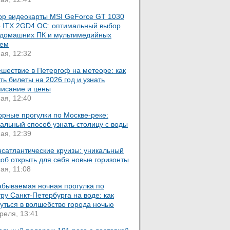
ор видеокарты MSI GeForce GT 1030
o ITX 2GD4 OC: оптимальный выбор
 домашних ПК и мультимедийных
тем
ая, 12:32
шествие в Петергоф на метеоре: как
ть билеты на 2026 год и узнать
писание и цены
ая, 12:40
орные прогулки по Москве-реке:
альный способ узнать столицу с воды
ая, 12:39
нсатлантические круизы: уникальный
об открыть для себя новые горизонты
ая, 11:08
абываемая ночная прогулка по
ру Санкт-Петербурга на воде: как
уться в волшебство города ночью
реля, 13:41