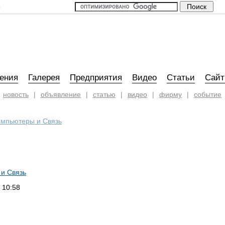
5
ения
Галерея
Предприятия
Видео
Статьи
Сай
новость
|
объявление
|
статью
|
видео
|
фирму
|
событие
омпьютеры и Связь
и Связь
 10:58