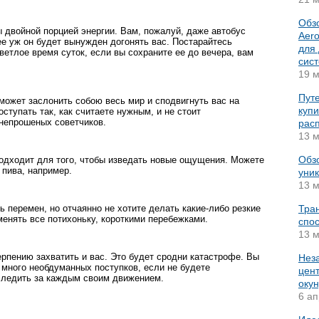
Обз
 двойной порцией энергии. Вам, пожалуй, даже автобус
Aer
рее уж он будет вынужден догонять вас. Постарайтесь
для
ветлое время суток, если вы сохраните ее до вечера, вам
сис
19 м
Путе
 может заслонить собою весь мир и сподвигнуть вас на
купи
ступать так, как считаете нужным, и не стоит
непрошеных советчиков.
рас
13 м
Обз
одходит для того, чтобы изведать новые ощущения. Можете
 пива, например.
уник
13 м
 перемен, но отчаянно не хотите делать какие-либо резкие
Тра
менять все потихоньку, короткими перебежками.
спос
13 м
ерпению захватить и вас. Это будет сродни катастрофе. Вы
Нез
много необдуманных поступков, если не будете
цент
ледить за каждым своим движением.
окун
6 ап