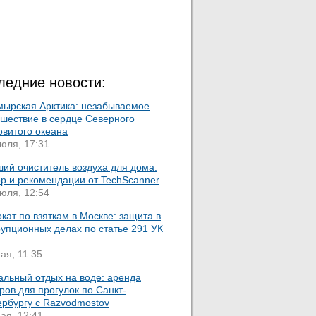
ледние новости:
мырская Арктика: незабываемое
ешествие в сердце Северного
овитого океана
юля, 17:31
ий очиститель воздуха для дома:
ор и рекомендации от TechScanner
юля, 12:54
кат по взяткам в Москве: защита в
упционных делах по статье 291 УК
ая, 11:35
альный отдых на воде: аренда
ров для прогулок по Санкт-
ербургу с Razvodmostov
ая, 12:41