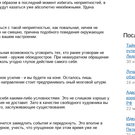
 образом в последний момент избегать неприятностей, в
 будут казаться уже абсолютно неизбежными. Удача
ься с такой неприятностью, как повальная, ничем не
о ни смешно, причина подобного поведения окружающих
Пос
в вашем настроении.
Тай
пут
ьная возможность уговорить тех, кто ранее уговорам не
Лед
ения - оружие обоюдоострое. При неаккуратном обращении
30 и
коль угодно глупое действие самого себя.
Лучш
обз
ое усилие - и вы будете на коне. Осталось лишь
 направлении стоит предпринимать оный мозговой штурм.
16 и
Адво
корр
 себя какими-либо условностями. Это не слишком хорошо у
ия не доставит. Зато в качестве свободного художника вы
РФ
-то, заслуживающее существования.
22 м
Иде
очется замедлить события и передохнуть. Это вполне в
кате
ерное, учесть, что упущенное при этом время уже не
Пет
21 м