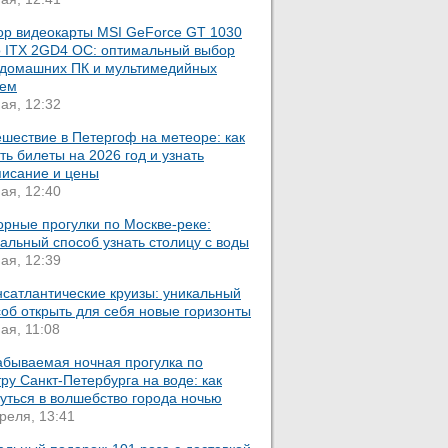
ор видеокарты MSI GeForce GT 1030
o ITX 2GD4 OC: оптимальный выбор
 домашних ПК и мультимедийных
тем
ая, 12:32
шествие в Петергоф на метеоре: как
ть билеты на 2026 год и узнать
писание и цены
ая, 12:40
орные прогулки по Москве-реке:
альный способ узнать столицу с воды
ая, 12:39
нсатлантические круизы: уникальный
об открыть для себя новые горизонты
ая, 11:08
абываемая ночная прогулка по
ру Санкт-Петербурга на воде: как
уться в волшебство города ночью
реля, 13:41