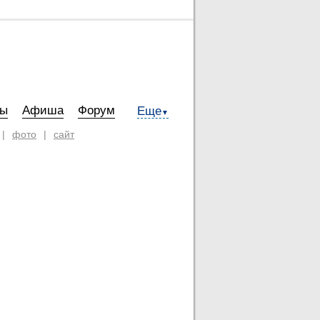
ты
Афиша
Форум
Еще
▼
|
фото
|
сайт