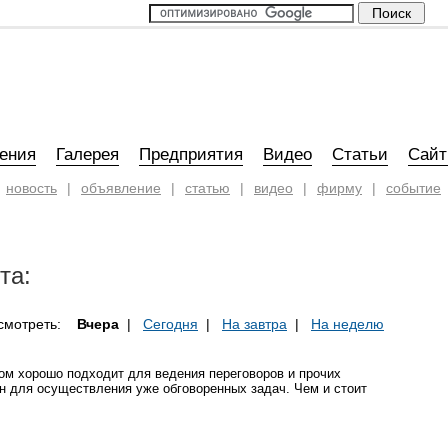
ения
Галерея
Предприятия
Видео
Статьи
Сай
новость
|
объявление
|
статью
|
видео
|
фирму
|
событие
та:
смотреть:
Вчера
|
Сегодня
|
На завтра
|
На неделю
ом хорошо подходит для ведения переговоров и прочих
н для осуществления уже обговоренных задач. Чем и стоит