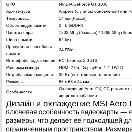
GPU
NVIDIA GeForce GT 1030
Архитектура
Ampere (с учетом обновления) или Pa
Техпроцесс
14 нм (Pascal)
Объем видеопамяти
2 ГБ GDDR4
Частоты ядра
1203 МГц (базовая) / 1265 МГц (Boos
Шина памяти
64 бит
Пропускная способность
24 ГБ/с
памяти
Интерфейс подключения
PCI Express 3.0 x16
Разъемы вывода
HDMI 2.0b, DisplayPort 1.4, DVI-D
Потребляемая мощность
30 Вт (нет отдельного питания)
Размеры
68 х 68 х 44 мм
Охлаждение Aero ITX, OC-режим с п
Особенности
энергопотребление
Дизайн и охлаждение MSI Aero 
Ключевая особенность видеокарты — 
размеры, что делает ее подходящей дл
ограниченным пространством. Размеры