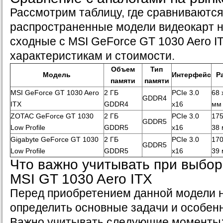
Рассмотрим таблицу, где сравниваютс
распространенные модели видеокарт н
сходные с MSI GeForce GT 1030 Aero 
характеристикам и стоимости.
Объем
Тип
Модель
Интерфейс
Р
памяти
памяти
MSI GeForce GT 1030 Aero
2 ГБ
PCIe 3.0
68 
GDDR4
ITX
GDDR4
x16
мм
ZOTAC GeForce GT 1030
2 ГБ
PCIe 3.0
175
GDDR5
Low Profile
GDDR5
x16
38
Gigabyte GeForce GT 1030
2 ГБ
PCIe 3.0
170
GDDR5
Low Profile
GDDR5
x16
39
Что важно учитывать при выбо
MSI GT 1030 Aero ITX
Перед приобретением данной модели 
определить основные задачи и особен
Важно учитывать следующие моменты